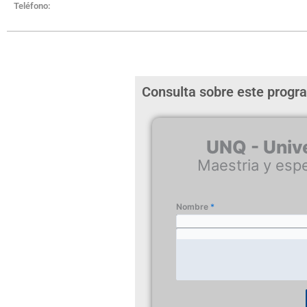
Teléfono:
Consulta sobre este progr
UNQ - Univ
Maestria y espe
Nombre
*
Email
*
Consulta
*