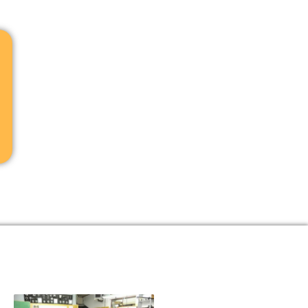
ción empieza
n minutos, el programa educativo
lsar tu carrera y conectar con
des laborales.