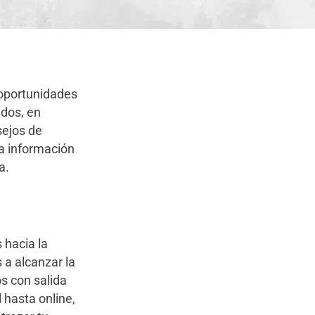
 oportunidades
ados, en
sejos de
la información
va.
 hacia la
 a alcanzar la
os con salida
 hasta online,