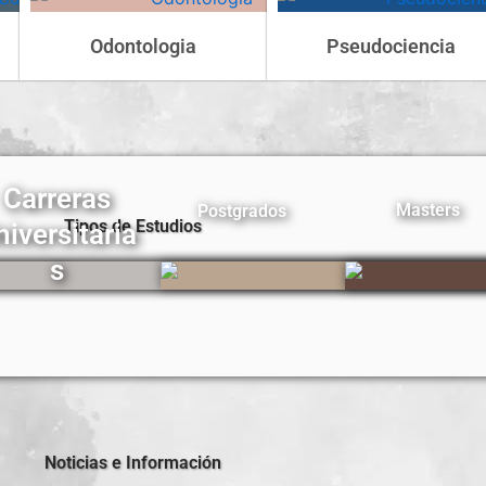
Odontologia
Pseudociencia
Carreras
Masters
Postgrados
Tipos de Estudios
niversitaria
s
Noticias e Información