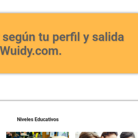
Tu forma
aquí
según tu perfil y salida
Analiza y define e
 Wuidy.com.
diseñado para impu
nuevas oportunida
Quiero elegirlo
Niveles Educativos