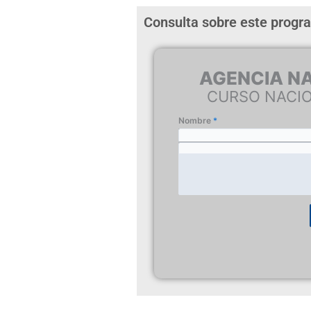
Consulta sobre este progr
AGENCIA NA
CURSO NACIO
Nombre
*
Email
*
Consulta
*