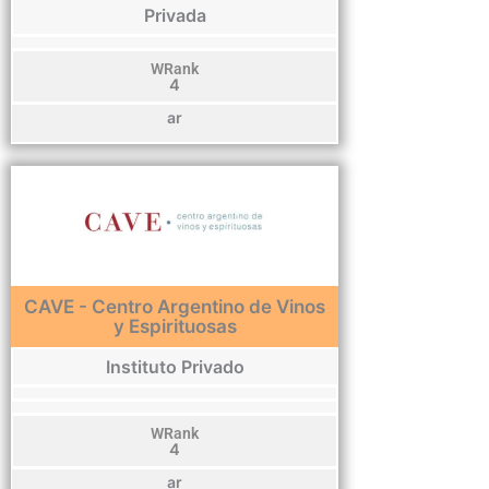
Privada
WRank
4
ar
CAVE - Centro Argentino de Vinos
y Espirituosas
Instituto Privado
WRank
4
ar