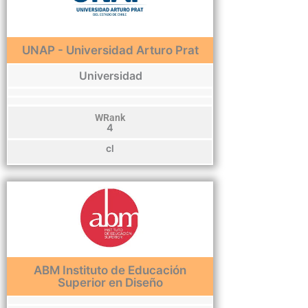
UNAP - Universidad Arturo Prat
Universidad
WRank
4
cl
ABM Instituto de Educación
Superior en Diseño