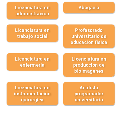
Licenciatura en
Abogacia
administracion
Licenciatura en
Profesorado
trabajo social
universitario de
educacion fisica
Licenciatura en
Licenciatura en
enfermeria
produccion de
bioimagenes
Licenciatura en
Analista
instrumentacion
programador
quirurgica
universitario