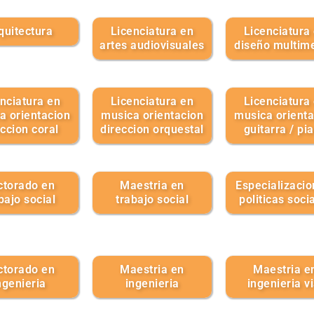
quitectura
Licenciatura en
Licenciatura
artes audiovisuales
diseño multime
nciatura en
Licenciatura en
Licenciatura
a orientacion
musica orientacion
musica orienta
eccion coral
direccion orquestal
guitarra / pi
ctorado en
Maestria en
Especializacio
bajo social
trabajo social
politicas soci
ctorado en
Maestria en
Maestria e
ngenieria
ingenieria
ingenieria vi