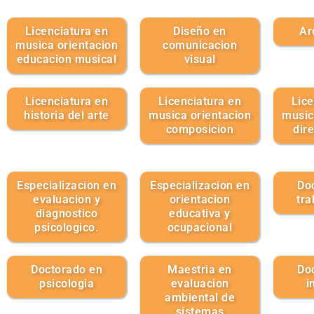
Licenciatura en
Diseño en
Ar
musica orientacion
comunicacion
educacion musical
visual
Licenciatura en
Licenciatura en
Lice
historia del arte
musica orientacion
music
composicion
dir
Especializacion en
Especializacion en
Do
evaluacion y
orientacion
tra
diagnostico
educativa y
psicologico.
ocupacional
Doctorado en
Maestria en
Do
psicologia
evaluacion
i
ambiental de
sistemas