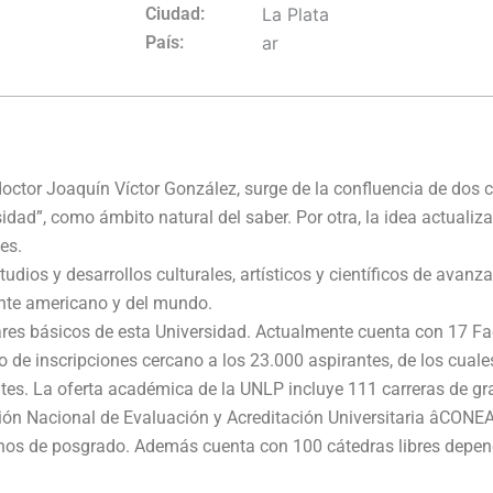
Ciudad:
La Plata
País:
ar
doctor Joaquín Víctor González, surge de la confluencia de dos
rsidad”, como ámbito natural del saber. Por otra, la idea actualiz
es.
udios y desarrollos culturales, artísticos y científicos de avanz
inente americano y del mundo.
ilares básicos de esta Universidad. Actualmente cuenta con 17 F
 de inscripciones cercano a los 23.000 aspirantes, de los cual
es. La oferta académica de la UNLP incluye 111 carreras de gra
sión Nacional de Evaluación y Acreditación Universitaria âCON
nos de posgrado. Además cuenta con 100 cátedras libres depend