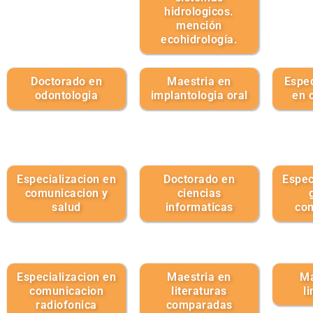
hidrologicos.
mención
ecohidrología.
Doctorado en
Maestria en
Espec
odontologia
implantologia oral
en 
Especializacion en
Doctorado en
Espec
comunicacion y
ciencias
salud
informaticas
co
Especializacion en
Maestria en
Ma
comunicacion
literaturas
l
radiofonica
comparadas