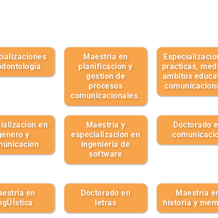
ializaciones
Maestria en
Especializacio
odontologia
planificacion y
practicas, med
gestion de
ambitos educat
procesos
comunicacion
comunicacionales.
ializacion en
Maestria y
Doctorado 
genero y
especializacion en
comunicaci
municacion
ingenieria de
software
estria en
Doctorado en
Maestria e
ingÜÍstica
letras
historia y mem