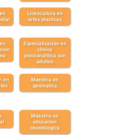
 en
Licenciatura en
dial
artes plasticas
 en
Especializacion en
cion
clinica
ano
psicoanalitica con
adultos
n en
Maestria en
ales
geomatica
n
Maestria en
al
educacion
odontologica