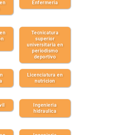
 en
Enfermeria
 en
Tecnicatura
on
superior
universitaria en
periodismo
deportivo
en
Licenciatura en
a
nutricion
vil
Ingenieria
hidraulica