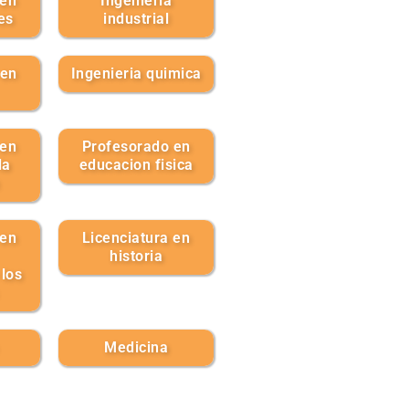
 en
Ingenieria
es
industrial
 en
Ingenieria quimica
 en
Profesorado en
la
educacion fisica
 en
Licenciatura en
historia
 los
Medicina