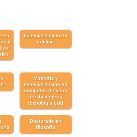
n en
Especializacion en
ios y
edicion
ivo-
ales
en
Maestria y
on
especializacion en
computos de altas
prestaciones y
tecnologia grid
n
Doctorado en
oria
filosofia