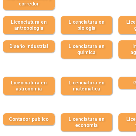
corredor
Licenciatura en
Licenciatura en
Lice
antropologia
biologia
Diseño industrial
Licenciatura en
I
quimica
ag
Licenciatura en
Licenciatura en
G
astronomia
matematica
Contador publico
Licenciatura en
Lice
economia