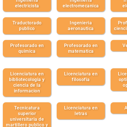
Ingenieria
Ingenieria
I
electricista
electromecanica
el
Traductorado
Ingenieria
Pro
publico
aeronautica
cienc
Profesorado en
Profesorado en
Ve
quimica
matematica
Licenciatura en
Licenciatura en
Lice
bibliotecologia y
filosofia
opt
ciencia de la
o
informacion
Tecnicatura
Licenciatura en
A
superior
letras
universitaria de
martillero publico y