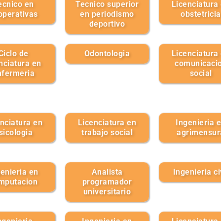
ecnico en
Tecnico superior
Licenciatura
operativas
en periodismo
obstetricia
deportivo
Ciclo de
Odontologia
Licenciatura
enciatura en
comunicaci
nfermeria
social
nciatura en
Licenciatura en
Ingenieria 
sicologia
trabajo social
agrimensur
enieria en
Analista
Ingenieria ci
mputacion
programador
universitario