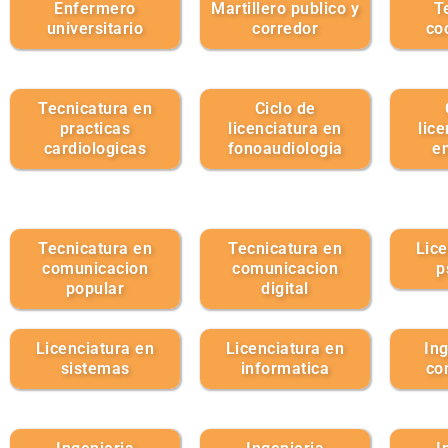
Enfermero
Martillero publico y
T
universitario
corredor
co
Tecnicatura en
Ciclo de
practicas
licenciatura en
lic
cardiologicas
fonoaudiologia
e
Tecnicatura en
Tecnicatura en
Lice
comunicacion
comunicacion
p
popular
digital
Licenciatura en
Licenciatura en
Ing
sistemas
informatica
co