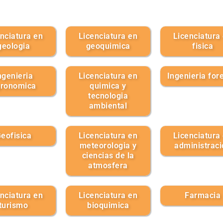
nciatura en
Licenciatura en
Licenciatura
geologia
geoquimica
fisica
ngenieria
Licenciatura en
Ingenieria for
ronomica
quimica y
tecnologia
ambiental
eofisica
Licenciatura en
Licenciatura
meteorologia y
administraci
ciencias de la
atmosfera
nciatura en
Licenciatura en
Farmacia
turismo
bioquimica