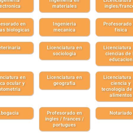
ngenieria
Ingenieria en
Licenciatura
ectronica
materiales
ingles/franc
fesorado en
Ingenieria
Profesorado
ias biologicas
mecanica
fisica
terinaria
Licenciatura en
Licenciatura
sociologia
ciencias de 
educacion
nciatura en
Licenciatura en
Licenciatura
ica ocular y
geografia
ciencia y
ptometria
tecnologia de
alimentos
bogacia
Profesorado en
Notariado
ingles / frances /
portugues