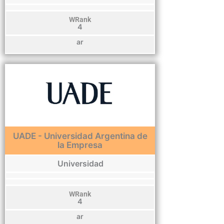
WRank
4
ar
UADE - Universidad Argentina de
la Empresa
Universidad
WRank
4
ar