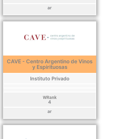
ar
CAVE - Centro Argentino de Vinos
y Espirituosas
Instituto Privado
WRank
4
ar