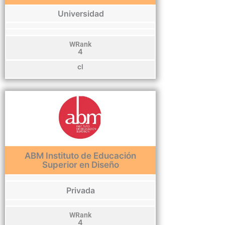
Universidad
WRank
4
cl
ABM Instituto de Educación
Superior en Diseño
Privada
WRank
4