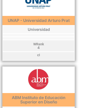
UNAP - Universidad Arturo Prat
Universidad
WRank
4
cl
ABM Instituto de Educación
Superior en Diseño