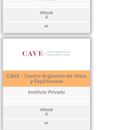
WRank
4
ar
CAVE - Centro Argentino de Vinos
y Espirituosas
Instituto Privado
WRank
4
ar