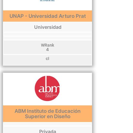
UNAP - Universidad Arturo Prat
Universidad
WRank
4
cl
ABM Instituto de Educación
Superior en Diseño
Privada