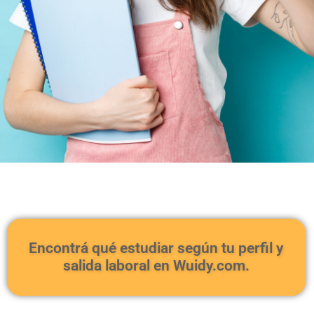
Tu formación empieza aquí
Analiza y define en minutos, el programa
educativo diseñado para impulsar tu
Encontrá qué estudiar según tu perfil y
carrera y conectar con nuevas
salida laboral en Wuidy.com.
oportunidades laborales.
Quiero elegirlo