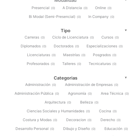
Modalidad
Presencial
A Distancia
Online
(
0
)
(
0
)
(
0
)
Bi Modal (Semi-Presencial)
In Company
(
0
)
(
0
)
Tipo
Carreras
Ciclo de Licenciatura
Cursos
(
0
)
(
0
)
(
0
)
Diplomados
Doctorados
Especializaciones
(
0
)
(
0
)
(
0
)
Licenciaturas
Maestrías
Posgrados
(
0
)
(
0
)
(
0
)
Profesorados
Talleres
Tecnicaturas
(
0
)
(
0
)
(
0
)
Categorias
Administración
Administración de Empresas
(
0
)
(
0
)
Administración Pública
Agronomía
Area Técnica
(
0
)
(
0
)
(
0
)
Arquitectura
Belleza
(
0
)
(
0
)
Ciencias Sociales y Humanidades
Cocina
(
0
)
(
0
)
Costura y Modas
Decoracion
Derecho
(
0
)
(
0
)
(
0
)
Desarrollo Personal
Dibujo y Diseño
Educación
(
0
)
(
0
)
(
0
)