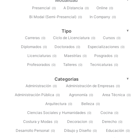
Modalidad
Presencial
A Distancia
Online
(
0
)
(
0
)
(
0
)
Bi Modal (Semi-Presencial)
In Company
(
0
)
(
0
)
Tipo
Carreras
Ciclo de Licenciatura
Cursos
(
0
)
(
0
)
(
0
)
Diplomados
Doctorados
Especializaciones
(
0
)
(
0
)
(
0
)
Licenciaturas
Maestrías
Posgrados
(
0
)
(
0
)
(
0
)
Profesorados
Talleres
Tecnicaturas
(
0
)
(
0
)
(
0
)
Categorias
Administración
Administración de Empresas
(
0
)
(
0
)
Administración Pública
Agronomía
Area Técnica
(
0
)
(
0
)
(
0
)
Arquitectura
Belleza
(
0
)
(
0
)
Ciencias Sociales y Humanidades
Cocina
(
0
)
(
0
)
Costura y Modas
Decoracion
Derecho
(
0
)
(
0
)
(
0
)
Desarrollo Personal
Dibujo y Diseño
Educación
(
0
)
(
0
)
(
0
)